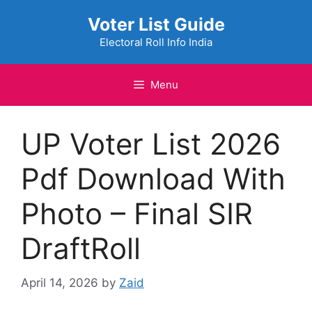
Skip
Voter List Guide
to
content
Electoral Roll Info India
Menu
UP Voter List 2026
Pdf Download With
Photo – Final SIR
DraftRoll
April 14, 2026
by
Zaid